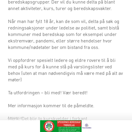
beredskapsgrupper. Der vil du kunne delta på blant
annet aktiviteter, kurs, turer og beredskapsvakter.
Når man har fylt 18 år, kan de som vil, delta på søk og
redningsaksjoner under ledelse av politiet, samt bistå
kommuner med beredskap som for eksempel under
ekstremvær, pandemi, eller større hendelser hvor
kommune/nødetater ber om bistand fra oss.
Vi oppfordrer spesielt ledere og eldre rovere til å bli
med på kurs for å kunne stå på varslingslister ved
behov (uten at man nødvendigvis må være med på alt av
møter)
Ta utfordringen – bli med! Vær beredt!
Mer informasjon kommer til de påmeldte.
Annonse
Merk: Det blir to kurskvelder i forkant
Dato for disse kommer
---